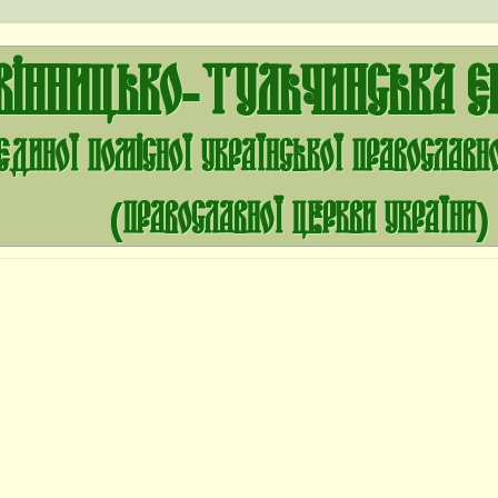
Вінницько-Тульчинська є
єдиної помісної Української Православн
(Православної Церкви України)