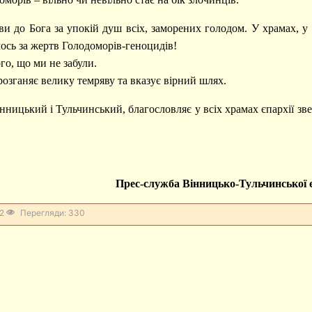
ви до Бога за упокій душ всіх, заморених голодом. У храмах, у
мось за жертв Голодоморів-геноцидів!
го, що ми не забули.
розганяє велику темряву та вказує вірний шлях.
ницький і Тульчинський, благословляє у всіх храмах єпархії з
Прес-служба Вінницько-Тульчинської є
2
Перегляди: 330