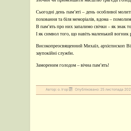
Сьогодні день пам’яті – день особливої молит
поховання та біля меморіалів, вдома – помоли
В пам’ять про них запалимо свічки – як знак то
І як символ того, що навіть маленький вогник 
Високопреосвященний Михаїл, архієпископ Він
заупокійні служби.
Замореним голодом – вічна пам’ять!
Автор:
о. Ігор
Опубліковано: 25 листопада 202