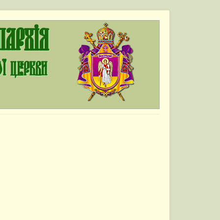
пархія
ої Церкви