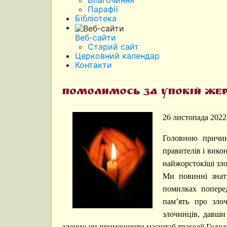
Благочиння
Парафії
Бібліотека
Веб-сайти
Старий сайт
Церковний календар
Контакти
Помолимось за упокій жер
26 листопада 2022
Головною причин
правителів і вико
найжорстокіші зло
Ми повинні знат
помилках поперед
пам’ять про зло
злочинців, давши
злочин чи применшити масштаб трагедії Голодом