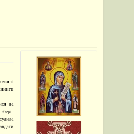
омості
 чинити
ися на
зберіг
судила
авдати