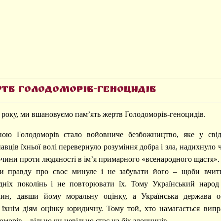
тв Голодоморів-геноцидів
 року, ми вшановуємо пам’ять жертв Голодоморів-геноцидів.
ою Голодоморів стало войовниче безбожництво, яке у свід
навців їхньої волі перевернуло розуміння добра і зла, надихнуло
чини проти людяності в ім’я примарного «всенародного щастя».
и правду про своє минуле і не забувати його – щоби вчит
ніх поколінь і не повторювати їх. Тому Український народ 
чин, давши йому моральну оцінку, а Українська держава о
 їхнім діям оцінку юридичну. Тому той, хто намагається випр
орів – вільно чи невільно стає на бік злочинців.