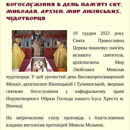
Новини
богослужіння в день пам’яті свт.
Православної Церкви України
Миколая, архієп. Мир Лікійських,
Єпархіальні новини
Новини Християнського світу
чудотворця
Архієрей
19 грудня 2022 року
Єпархія
Історія Єпархії
Свята Православна
Єпархіальне управління
Церква вшановує пам'ять
Благочиння
великого святителя,
Парафії
Бібліотека
архієпископа Мир
Лікійських Миколая
Веб-сайти
Старий сайт
чудотворця. У цей урочистий день Високопреосвященний
Церковний календар
Михаїл, архієпископ Вінницький і Тульчинський, звершив
Контакти
святкове богослужіння у кафедральному храмі
Нерукотворного Образа Господа нашого Ісуса Христа м.
Вінниці.
На запричасному стиху проповідь з благословення
владики виголосив протоієрей Микола Мельник.