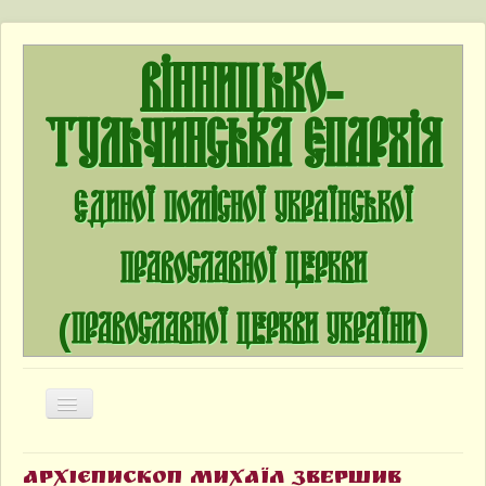
Вінницько-
Тульчинська єпархія
єдиної помісної Української
Православної Церкви
(Православної Церкви України)
Перемикач
навігації
Головна
Архієпископ Михаїл звершив