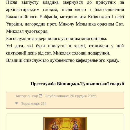
Після відпусту владика звернувся до присутніх за
архіпастирським словом, після якого з благословення
Блаженнійшого Епіфанія, митрополита Київського і всієї
України, нагородив прот. Миколу Мельника орденом Свт.
Миколая чудотворця.
Богослужіння завершилось уставним многоліттям.
Усі діти, які були присутні в храмі, отримали у цей
святковий день від свт. Миколая солодкі подарунки.
Владиці співслужило духовенство кафедрального храму.
Пресслужба Вінницько-Тульчинської єпархії
Автор:
о. Ігор
Опубліковано: 20 грудня 2022
Перегляди: 214