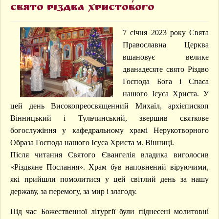
Новини
свято Різдва Христового
Православної Церкви України
Єпархіальні новини
Новини Християнського світу
7 січня 2023 року Свята
Архієрей
Православна Церква
вшановує велике
Єпархія
Історія Єпархії
дванадесяте свято Різдво
Єпархіальне управління
Господа Бога і Спаса
Благочиння
Парафії
нашого Ісуса Христа. У
Бібліотека
цей день Високопреосвященний Михаїл, архієпископ
Вінницький і Тульчинський, звершив святкове
Веб-сайти
Старий сайт
богослужіння у кафедральному храмі Нерукотворного
Церковний календар
Образа Господа нашого Ісуса Христа м. Вінниці.
Контакти
Після читання Святого Євангелія владика виголосив
«Різдвяне Послання». Храм був наповнений віруючими,
які прийшли помолитися у цей світлий день за нашу
державу, за перемогу, за мир і злагоду.
Під час Божественної літургії були піднесені молитовні