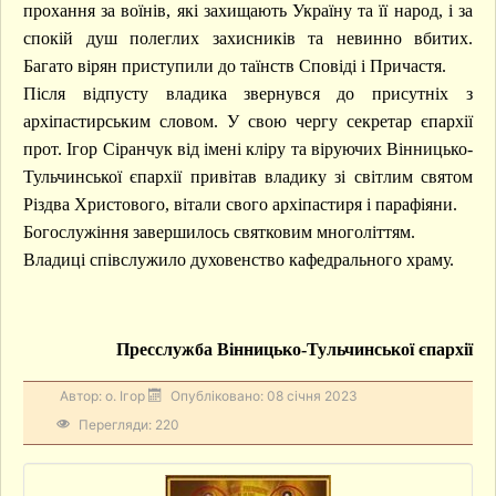
прохання за воїнів, які захищають Україну та її народ, і за
спокій душ полеглих захисників та невинно вбитих.
Багато вірян приступили до таїнств Сповіді і Причастя.
Після відпусту владика звернувся до присутніх з
архіпастирським словом. У свою чергу секретар єпархії
прот. Ігор Сіранчук від імені кліру та віруючих Вінницько-
Тульчинської єпархії привітав владику зі світлим святом
Різдва Христового, вітали свого архіпастиря і парафіяни.
Богослужіння завершилось святковим многоліттям.
Владиці співслужило духовенство кафедрального храму.
Пресслужба Вінницько-Тульчинської єпархії
Автор:
о. Ігор
Опубліковано: 08 січня 2023
Перегляди: 220