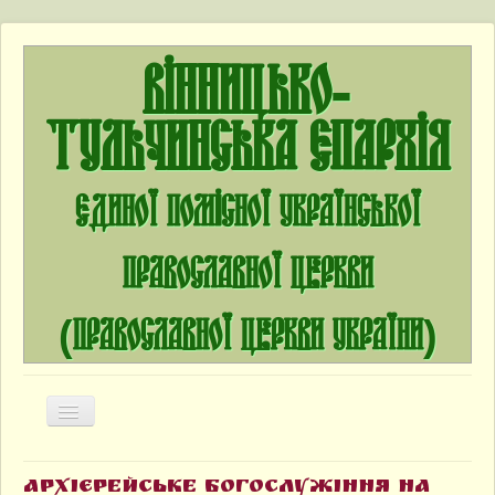
Вінницько-
Тульчинська єпархія
єдиної помісної Української
Православної Церкви
(Православної Церкви України)
Перемикач
навігації
Головна
Архієрейське богослужіння на